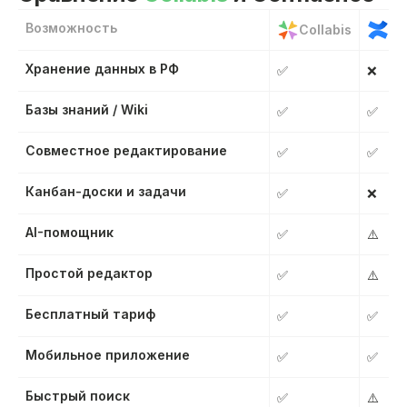
Возможность
Collabis
Co
Хранение данных в РФ
✅
❌
Базы знаний / Wiki
✅
✅
Совместное редактирование
✅
✅
Канбан-доски и задачи
✅
❌
AI-помощник
✅
⚠️
Простой редактор
✅
⚠️
Бесплатный тариф
✅
✅
Мобильное приложение
✅
✅
Быстрый поиск
✅
⚠️