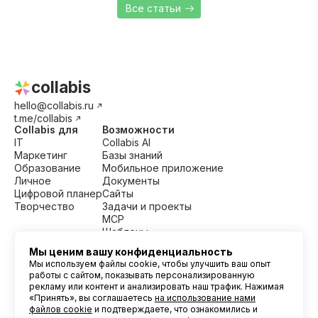
Все статьи
collabis
hello@collabis.ru
t.me/collabis
Collabis для
Возможности
IT
Collabis AI
Маркетинг
Базы знаний
Образование
Мобильное приложение
Личное
Документы
Цифровой планер
Сайты
Творчество
Задачи и проекты
MCP
Шаблоны
2024 - 2026 © Мегаплан
Ресурсы
Мы ценим вашу конфиденциальность
Шаблоны
Мы используем файлы cookie, чтобы улучшить ваш опыт
Блог
работы с сайтом, показывать персонализированную
Цены
рекламу или контент и анализировать наш трафик. Нажимая
«Принять», вы соглашаетесь
на использование нами
Хелп
файлов cookie
и подтверждаете, что ознакомились и
Пользовательское соглашение