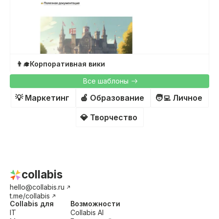
👨‍🎓
Корпоративная вики
Все шаблоны
💡
Маркетинг
🍎
Образование
🧑‍💻
Личное
💎
Творчество
collabis
hello@collabis.ru
t.me/collabis
Collabis для
Возможности
IT
Collabis AI