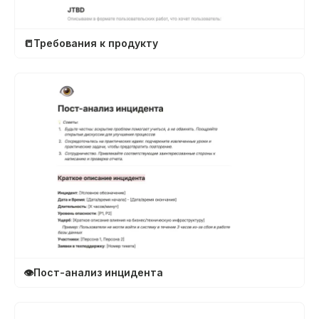
󠁿📒
Требования к продукту
👁️
Пост-анализ инцидента