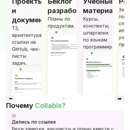
Проекты
Беклог
Учебные
Ре
и
разработки
материалы
Заме
посл
документация
Планы по
Курсы,
спри
продуктам.
конспекты,
ТЗ,
или
шпаргалки
архитектура,
учеб
по языкам
ссылки на
прое
программирования.
GitHub, чек-
листы
задач.
⬅️
➡️
Почему
Collabis?
Делись по ссылке
Веди заметки, вишлисты и планы вместе с