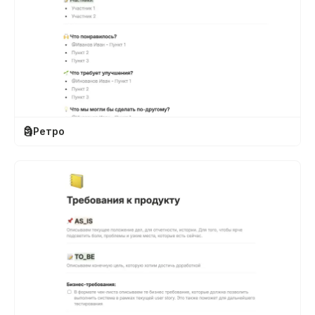
🗿
Ретро