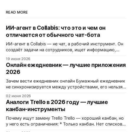
READ MORE
ИИ-агент в Collabis: что это и чем он
отличается от обычного чат-бота
ИИ-агент в Collabis — не чат, а рабочий инструмент. Он
создаёт задачи на сотрудников, ищет информацию,
ведёт базы знаний, собирает информацию по ним и
19 июня 2026
агрегирует так, чтобы вы не тратили свое время на эту
Онлайн ежедневник — лучшие приложения
рутину. Разбираем, как им пользоваться. Введение
2026
Каждый второй сервис сегодня называет себя «ИИ-
помощником», но на деле предлагает
Зачем вести ежедневник онлайн Бумажный ежедневник
не синхронизируется между устройствами, его нельзя
продублировать и легко потерять. Онлайн-ежедневник
02 июня 2026
— это планирование дня с доступом с телефона и
Аналоги Trello в 2026 году — лучшие
компьютера, напоминания и история. Люди, которые
канбан-инструменты
планируют день заранее, в среднем продуктивнее на
25%. Онлайн-ежедневник превращает планирование в
Почему ищут замену Trello Trello — хороший канбан, но
привычку. Что должен уметь ежедневник * Вид на
у него есть ограничения: * Только канбан. Нет списков с
приоритетами, нет Gantt, нет таймлайна. * Платные