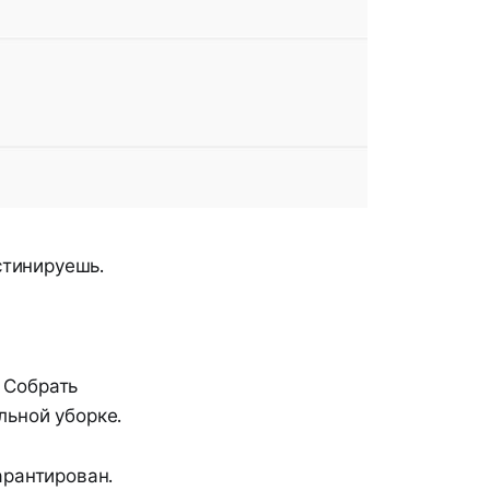
стинируешь.
. Собрать
льной уборке.
арантирован.