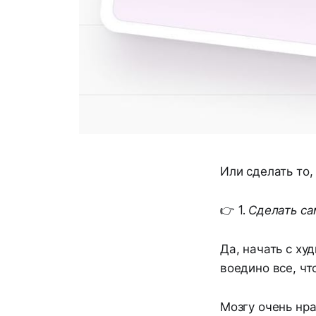
Или сделать то,
👉
1. Сделать с
Да, начать с ху
воедино все, чт
Мозгу очень нр