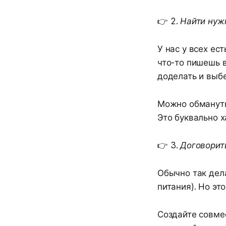
👉
2. Найти нуж
У нас у всех ес
что-то пишешь в
доделать и выб
Можно обмануть 
Это буквально х
👉
3. Договорит
Обычно так дела
питания). Но эт
Создайте совмес