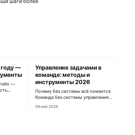
ваши шаги более
6 году —
Управление задачами в
рументы
команде: методы и
инструменты 2026
есть
Почему без системы всё ломается
Команда без системы управления
 Gantt,
задачами тушит пожары. Кто-то
08 мая 2026
забыл про дедлайн, кто-то дублирует
ариф — 1
работу коллеги, а руководитель
рь и
узнаёт о проблеме последним. По
*
данным McKinsey, сотрудники тратят
до 20% рабочего времени на поиск