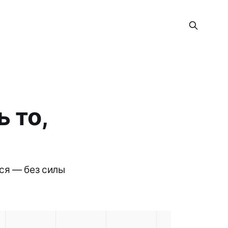
 то,
тся — без силы