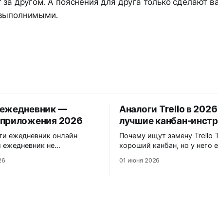
 за другом. А пояснения для друга только сделают 
 выполнимыми.
 ежедневник —
Аналоги Trello в 202
 приложения 2026
лучшие канбан-инст
ти ежедневник онлайн
Почему ищут замену Trello Trello —
 ежедневник не
хороший канбан, но у него 
зируется между
ограничения: * Только канбан. Нет
26
01 июня 2026
ами, его нельзя
списков с приоритетами, нет
овать и легко потерять.
нет таймлайна. * Платные
жедневник — это
расширения. Бесплатный т
ние дня с доступом с
Power-Up на доску. Календа
и компьютера, напоминания
автоматизации — за деньги. 
уют
Серверы за рубежом. Риск