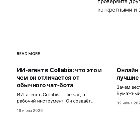
проверяйте друг
конкретными и
READ MORE
ИИ-агент в Collabis: что это и
Онлайн
чем он отличается от
лучшие
обычного чат-бота
Зачем вес
Бумажный
ИИ-агент в Collabis — не чат, а
синхрони
рабочий инструмент. Он создаёт
02 июня 20
устройств
задачи на сотрудников, ищет
19 июня 2026
продублир
информацию, ведёт базы знаний,
Онлайн-е
собирает информацию по ним и
планирова
агрегирует так, чтобы вы не тратили
телефона 
свое время на эту рутину. Разбираем,
и история. Люди, которые планир
как им пользоваться. Введение