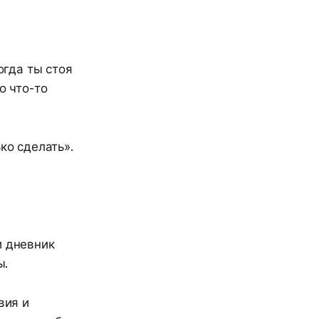
огда ты стоя
о что-то
ко сделать».
и дневник
ы.
вия и